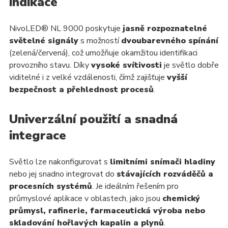
indikace
NivoLED® NL 9000 poskytuje
jasně rozpoznatelné
světelné signály
s možností
dvoubarevného spínání
(zelená/červená), což umožňuje okamžitou identifikaci
provozního stavu. Díky
vysoké svítivosti
je světlo dobře
viditelné i z velké vzdálenosti, čímž zajišťuje
vyšší
bezpečnost a přehlednost procesů
.
Univerzální použití a snadná
integrace
Světlo lze nakonfigurovat s
limitními snímači hladiny
nebo jej snadno integrovat do
stávajících rozváděčů a
procesních systémů
. Je ideálním řešením pro
průmyslové aplikace v oblastech, jako jsou
chemický
průmysl, rafinerie, farmaceutická výroba nebo
skladování hořlavých kapalin a plynů
.