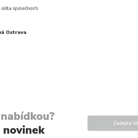
sídla společnosti.
ká Ostrava
í nabídkou?
u novinek