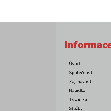
Informac
Úvod
Společnost
Zajímavosti
Nabídka
Technika
Služby