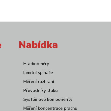
e
Nabídka
Hladinoměry
Limitní spínače
Měření rozhraní
Převodníky tlaku
Systémové komponenty
Měření koncentrace prachu