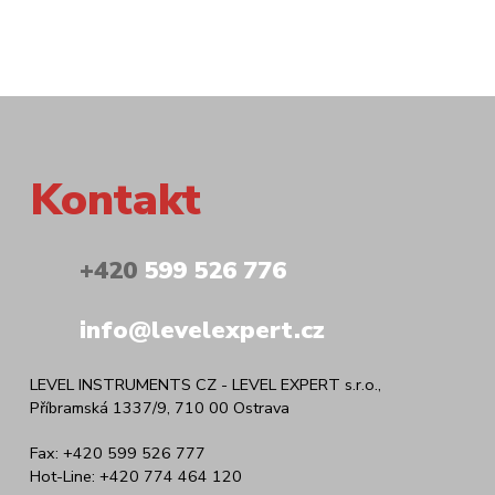
Kontakt
+420
599 526 776
info@levelexpert.cz
LEVEL INSTRUMENTS CZ - LEVEL EXPERT s.r.o.,
Příbramská 1337/9, 710 00 Ostrava
Fax: +420 599 526 777
Hot-Line: +420 774 464 120