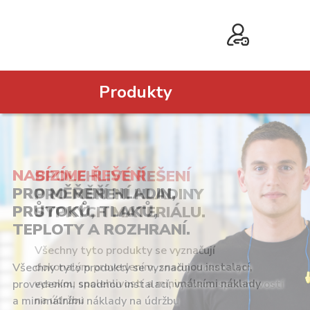
Produkty
SPOLEHLIVÉ ŘEŠENÍ
PRO MĚŘENÍ HLADINY
SYPKÝCH MATERIÁLU.
Všechny tyto produkty se vyznačují
dokonalým provedením, snadnou instalací,
vysokou spolehlivostí a minimálními náklady
na údržbu